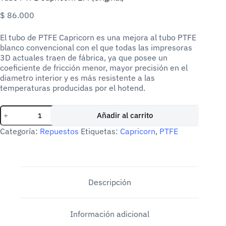
$
86.000
El tubo de PTFE Capricorn es una mejora al tubo PTFE
blanco convencional con el que todas las impresoras
3D actuales traen de fábrica, ya que posee un
coeficiente de fricción menor, mayor precisión en el
diametro interior y es más resistente a las
temperaturas producidas por el hotend.
Tubo
Añadir al carrito
PTFE
Capricorn
Categoría:
Repuestos
Etiquetas:
Capricorn
,
PTFE
1M
(Original)
cantidad
Descripción
Información adicional