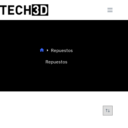
Saltar
al
contenido
Repuestos
Inicio
Repuestos