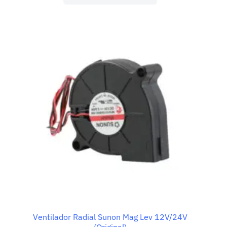
tiene
múltiples
variantes.
Las
opciones
se
pueden
elegir
en
la
página
de
producto
Ventilador Radial Sunon Mag Lev 12V/24V