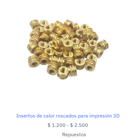
Insertos de calor roscados para impresión 3D
Rango
$
1.200
-
$
2.500
de
Repuestos
precios: