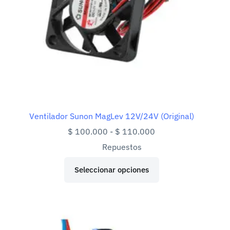
Ventilador Sunon MagLev 12V/24V (Original)
Rango
$
100.000
-
$
110.000
de
Repuestos
precios:
Este
desde
Seleccionar opciones
producto
$ 100.000
tiene
hasta
múltiples
$ 110.000
variantes.
Las
opciones