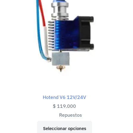
se
pueden
elegir
en
la
página
de
producto
Hotend V6 12V/24V
$
119.000
Repuestos
Este
Seleccionar opciones
producto