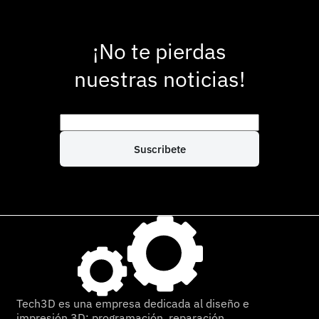
¡No te pierdas
nuestras noticias!
E
m
a
Suscribete
i
l
*
Tech3D es una empresa dedicada al diseño e
impresión 3D; programación, reparación,