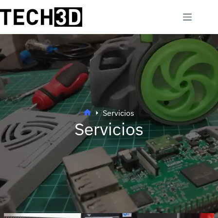
Saltar
al
contenido
Servicios
Inicio
Servicios