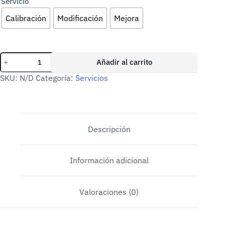
Servicio
Calibración
Modificación
Mejora
Calibración,
Añadir al carrito
modificaciones
y
SKU:
N/D
Categoría:
Servicios
mejoras
de
impresoras
3D
cantidad
Descripción
Información adicional
Valoraciones (0)