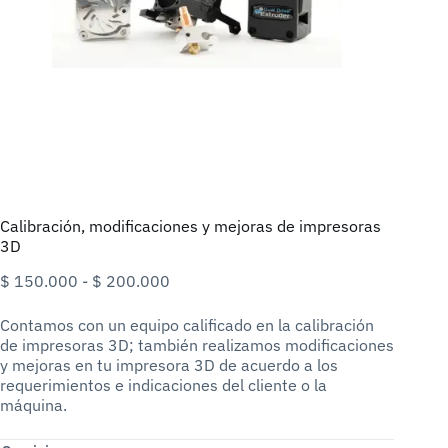
Calibración, modificaciones y mejoras de impresoras
3D
Rango
$
150.000
-
$
200.000
de
precios:
Contamos con un equipo calificado en la calibración
desde
de impresoras 3D; también realizamos modificaciones
$ 150.000
y mejoras en tu impresora 3D de acuerdo a los
hasta
requerimientos e indicaciones del cliente o la
$ 200.000
máquina.