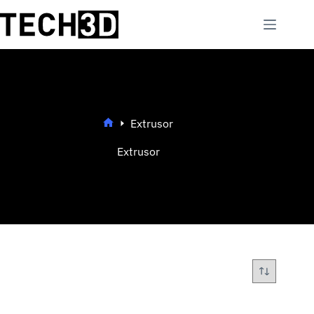
Saltar
al
contenido
Extrusor
Inicio
Extrusor