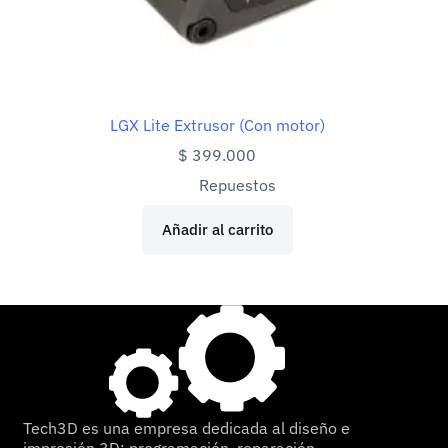
LGX Lite Extrusor (Con motor)
$
399.000
Repuestos
Añadir al carrito
Tech3D es una empresa dedicada al diseño e